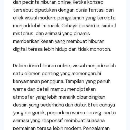
dan pecinta hiburan online. Ketika konsep
tersebut dipadukan dengan dunia fantasi dan
efek visual modern, pengalaman yang tercipta
menjadi lebih menarik. Cahaya berwarna, simbol
misterius, dan animasi yang dinamis
memberikan kesan yang membuat hiburan
digital terasa lebih hidup dan tidak monoton.
Dalam dunia hiburan online, visual menjadi salah
satu elemen penting yang memengaruhi
kenyamanan pengguna. Tampilan yang penuh
warna dan detail mampu menciptakan
atmosfer yang lebih menarik dibandingkan
desain yang sederhana dan datar. Efek cahaya
yang bergerak, perpaduan warna terang, serta
animasi yang responsif membuat suasana
permainan terasa lebih modern. Pengalaman