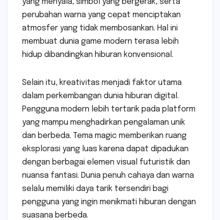
yang menyala, simbol yang bergerak, serta
perubahan warna yang cepat menciptakan
atmosfer yang tidak membosankan. Hal ini
membuat dunia game modern terasa lebih
hidup dibandingkan hiburan konvensional.
Selain itu, kreativitas menjadi faktor utama
dalam perkembangan dunia hiburan digital.
Pengguna modern lebih tertarik pada platform
yang mampu menghadirkan pengalaman unik
dan berbeda. Tema magic memberikan ruang
eksplorasi yang luas karena dapat dipadukan
dengan berbagai elemen visual futuristik dan
nuansa fantasi. Dunia penuh cahaya dan warna
selalu memiliki daya tarik tersendiri bagi
pengguna yang ingin menikmati hiburan dengan
suasana berbeda.