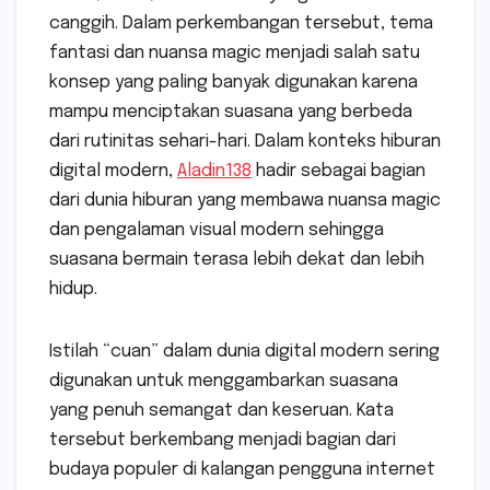
canggih. Dalam perkembangan tersebut, tema
fantasi dan nuansa magic menjadi salah satu
konsep yang paling banyak digunakan karena
mampu menciptakan suasana yang berbeda
dari rutinitas sehari-hari. Dalam konteks hiburan
digital modern,
Aladin138
hadir sebagai bagian
dari dunia hiburan yang membawa nuansa magic
dan pengalaman visual modern sehingga
suasana bermain terasa lebih dekat dan lebih
hidup.
Istilah “cuan” dalam dunia digital modern sering
digunakan untuk menggambarkan suasana
yang penuh semangat dan keseruan. Kata
tersebut berkembang menjadi bagian dari
budaya populer di kalangan pengguna internet