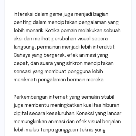
Interaksi dalam game juga menjadi bagian
penting dalam menciptakan pengalaman yang
lebih menarik. Ketika pemain melakukan sebuah
aksi dan melihat perubahan visual secara
langsung, permainan menjadi lebih interaktif.
Cahaya yang bergerak, efek animasi yang
cepat, dan suara yang sinkron menciptakan
sensasi yang membuat pengguna lebih
menikmati pengalaman bermain mereka.
Perkembangan internet yang semakin stabil
juga membantu meningkatkan kualitas hiburan
digital secara keseluruhan. Koneksi yang lancar
memungkinkan animasi dan efek visual berjalan
lebih mulus tanpa gangguan teknis yang