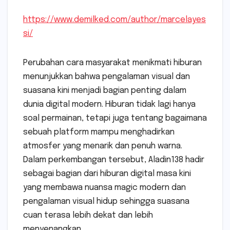
https://www.demilked.com/author/marcelayes
si/
Perubahan cara masyarakat menikmati hiburan
menunjukkan bahwa pengalaman visual dan
suasana kini menjadi bagian penting dalam
dunia digital modern. Hiburan tidak lagi hanya
soal permainan, tetapi juga tentang bagaimana
sebuah platform mampu menghadirkan
atmosfer yang menarik dan penuh warna.
Dalam perkembangan tersebut, Aladin138 hadir
sebagai bagian dari hiburan digital masa kini
yang membawa nuansa magic modern dan
pengalaman visual hidup sehingga suasana
cuan terasa lebih dekat dan lebih
menyenangkan.