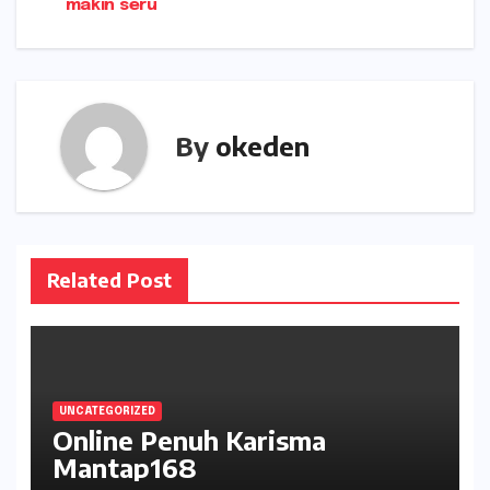
makin seru
navigation
By
okeden
Related Post
UNCATEGORIZED
Online Penuh Karisma
Mantap168