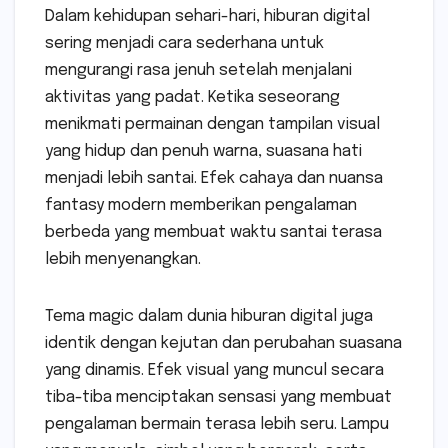
Dalam kehidupan sehari-hari, hiburan digital
sering menjadi cara sederhana untuk
mengurangi rasa jenuh setelah menjalani
aktivitas yang padat. Ketika seseorang
menikmati permainan dengan tampilan visual
yang hidup dan penuh warna, suasana hati
menjadi lebih santai. Efek cahaya dan nuansa
fantasy modern memberikan pengalaman
berbeda yang membuat waktu santai terasa
lebih menyenangkan.
Tema magic dalam dunia hiburan digital juga
identik dengan kejutan dan perubahan suasana
yang dinamis. Efek visual yang muncul secara
tiba-tiba menciptakan sensasi yang membuat
pengalaman bermain terasa lebih seru. Lampu