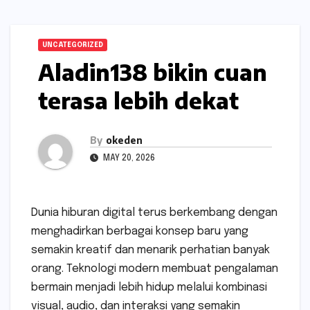
UNCATEGORIZED
Aladin138 bikin cuan
terasa lebih dekat
By
okeden
MAY 20, 2026
Dunia hiburan digital terus berkembang dengan
menghadirkan berbagai konsep baru yang
semakin kreatif dan menarik perhatian banyak
orang. Teknologi modern membuat pengalaman
bermain menjadi lebih hidup melalui kombinasi
visual, audio, dan interaksi yang semakin