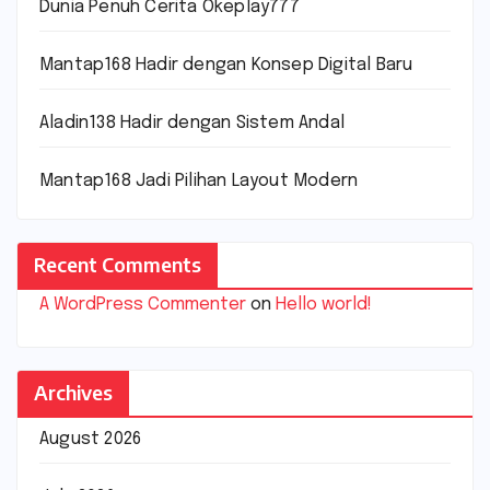
Dunia Penuh Cerita Okeplay777
Mantap168 Hadir dengan Konsep Digital Baru
Aladin138 Hadir dengan Sistem Andal
Mantap168 Jadi Pilihan Layout Modern
Recent Comments
A WordPress Commenter
on
Hello world!
Archives
August 2026