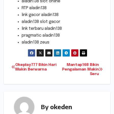
aladin138 slot online
RTP aladin138
link gacor aladin138
aladin138 slot gacor
link terbaru aladin138
pragmatic aladin138
aladin138 zeus
Post
Okeplay777 Bikin Hari
Mantap168 Bikin
Makin Berwarna
Pengalaman Makin
Seru
navigation
By
okeden