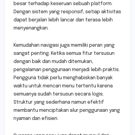
besar terhadap keseruan sebuah platform.
Dengan sistem yang responsif, setiap aktivitas
dapat berjalan lebih lancar dan terasa lebih
menyenangkan.
Kemudahan navigasi juga memiliki peran yang
sangat penting. Ketika semua fitur tersusun
dengan baik dan mudah ditemukan,
pengalaman penggunaan menjadi lebih praktis.
Pengguna tidak perlu menghabiskan banyak
waktu untuk mencari menu tertentu karena
semuanya sudah tersusun secara logis.
Struktur yang sederhana namun efektif
membantu menciptakan alur penggunaan yang
nyaman dan efisien.