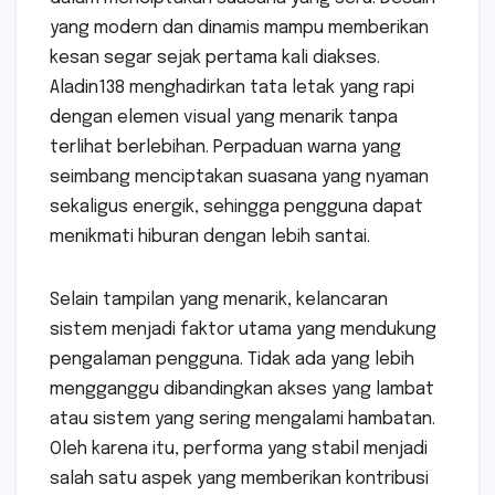
yang modern dan dinamis mampu memberikan
kesan segar sejak pertama kali diakses.
Aladin138 menghadirkan tata letak yang rapi
dengan elemen visual yang menarik tanpa
terlihat berlebihan. Perpaduan warna yang
seimbang menciptakan suasana yang nyaman
sekaligus energik, sehingga pengguna dapat
menikmati hiburan dengan lebih santai.
Selain tampilan yang menarik, kelancaran
sistem menjadi faktor utama yang mendukung
pengalaman pengguna. Tidak ada yang lebih
mengganggu dibandingkan akses yang lambat
atau sistem yang sering mengalami hambatan.
Oleh karena itu, performa yang stabil menjadi
salah satu aspek yang memberikan kontribusi