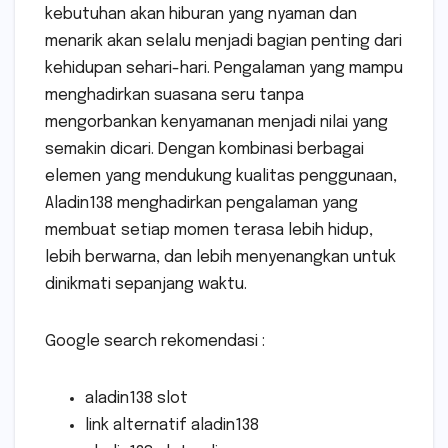
kebutuhan akan hiburan yang nyaman dan
menarik akan selalu menjadi bagian penting dari
kehidupan sehari-hari. Pengalaman yang mampu
menghadirkan suasana seru tanpa
mengorbankan kenyamanan menjadi nilai yang
semakin dicari. Dengan kombinasi berbagai
elemen yang mendukung kualitas penggunaan,
Aladin138 menghadirkan pengalaman yang
membuat setiap momen terasa lebih hidup,
lebih berwarna, dan lebih menyenangkan untuk
dinikmati sepanjang waktu.
Google search rekomendasi :
aladin138 slot
link alternatif aladin138