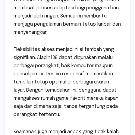
membuat proses adaptasi bagi pengguna baru
menjadi lebih ringan. Semua ini membantu
menjaga pengalaman bermain tetap lancar dan
menyenangkan.
Fleksibilitas akses menjadi nilai tambah yang
signifikan. Aladin138 dapat digunakan melalui
berbagai perangkat, baik komputer maupun
ponsel pintar. Desain responsif memastikan
tampilan tetap optimal di berbagai ukuran
layar. Dengan kemudahan ini, pengguna dapat
mengakses rumah game favorit mereka kapan
saja dan di mana saja, tanpa tergantung pada
perangkat tertentu.
Keamanan juga menjadi aspek yang tidak kalah