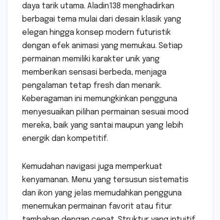
daya tarik utama. Aladin138 menghadirkan
berbagai tema mulai dari desain klasik yang
elegan hingga konsep modern futuristik
dengan efek animasi yang memukau. Setiap
permainan memiliki karakter unik yang
memberikan sensasi berbeda, menjaga
pengalaman tetap fresh dan menarik.
Keberagaman ini memungkinkan pengguna
menyesuaikan pilihan permainan sesuai mood
mereka, baik yang santai maupun yang lebih
energik dan kompetitif.
Kemudahan navigasi juga memperkuat
kenyamanan. Menu yang tersusun sistematis
dan ikon yang jelas memudahkan pengguna
menemukan permainan favorit atau fitur
tambahan dengan cepat. Struktur yang intuitif