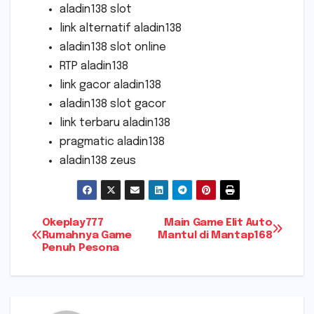
aladin138 slot
link alternatif aladin138
aladin138 slot online
RTP aladin138
link gacor aladin138
aladin138 slot gacor
link terbaru aladin138
pragmatic aladin138
aladin138 zeus
Post
Okeplay777
Main Game Elit Auto
Rumahnya Game
Mantul di Mantap168
Penuh Pesona
navigation