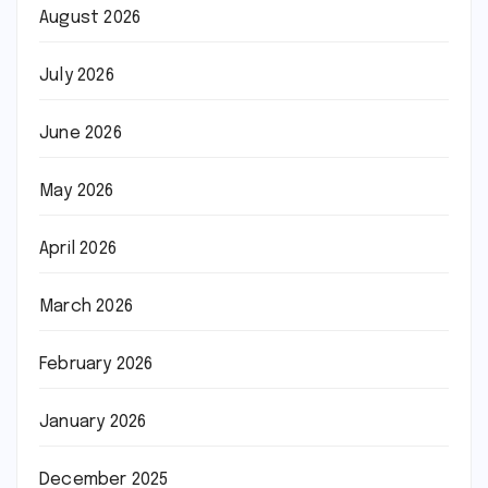
August 2026
July 2026
June 2026
May 2026
April 2026
March 2026
February 2026
January 2026
December 2025