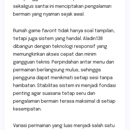
sekaligus santai ini menciptakan pengalaman
bermain yang nyaman sejak awal.
Rumah game favorit tidak hanya soal tampilan,
tetapi juga sistem yang handal. Aladin138
dibangun dengan teknologi responsif yang
memungkinkan akses cepat dan minim
gangguan teknis. Perpindahan antar menu dan
permainan berlangsung mulus, sehingga
pengguna dapat menikmati setiap sesi tanpa
hambatan. Stabilitas sistem ini menjadi fondasi
penting agar suasana tetap seru dan
pengalaman bermain terasa maksimal di setiap
kesempatan.
Variasi permainan yang luas menjadi salah satu