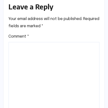
Leave a Reply
Your email address will not be published.
Required
fields are marked
*
Comment
*