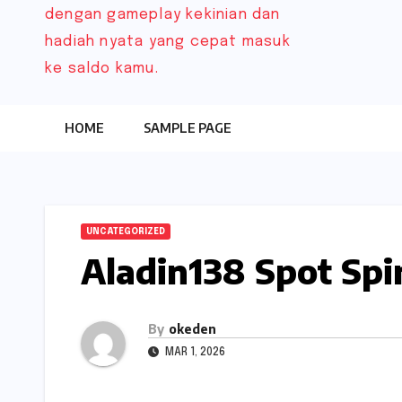
dengan gameplay kekinian dan
hadiah nyata yang cepat masuk
ke saldo kamu.
HOME
SAMPLE PAGE
UNCATEGORIZED
Aladin138 Spot Spi
By
okeden
MAR 1, 2026