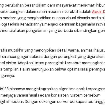
ng perubahan besar dalam cara masyarakat menikmati hibu
perbincangkan dalam ranah hiburan interaktif adalah
Aladin1
pin modern yang menghadirkan nuansa visual dinamis serta s
ogi terkini. Kehadirannya menjadi cerminan bagaimana inova
tuk menciptakan pengalaman yang berbeda dibandingkan gen
fis mutakhir yang menonjolkan detail warna, animasi halus,
al dirancang agar selaras dengan perangkat yang digunakan,
el pintar. Adaptasi lintas perangkat tersebut memungkink
as tampilan. Hal ini menunjukkan bahwa optimalisasi perangk
ngannya.
din138 biasanya mengintegrasikan algoritma acak terprogra
enjaga variasi hasil secara konsisten. Sistem tersebut
gital modern. Dengan dukungan server berkapasitas tinggi