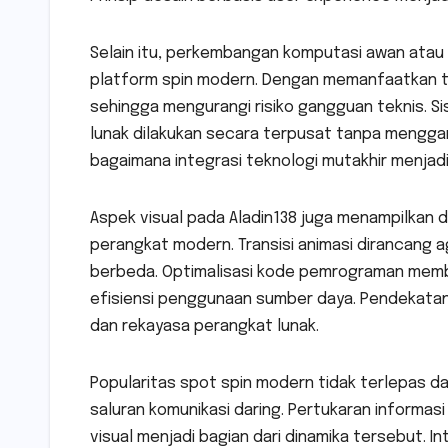
Selain itu, perkembangan komputasi awan atau
platform spin modern. Dengan memanfaatkan tek
sehingga mengurangi risiko gangguan teknis. 
lunak dilakukan secara terpusat tanpa mengga
bagaimana integrasi teknologi mutakhir menjadi 
Aspek visual pada Aladin138 juga menampilkan 
perangkat modern. Transisi animasi dirancang a
berbeda. Optimalisasi kode pemrograman memb
efisiensi penggunaan sumber daya. Pendekatan
dan rekayasa perangkat lunak.
Popularitas spot spin modern tidak terlepas dar
saluran komunikasi daring. Pertukaran informa
visual menjadi bagian dari dinamika tersebut. I