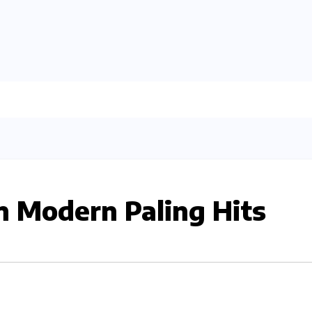
n Modern Paling Hits