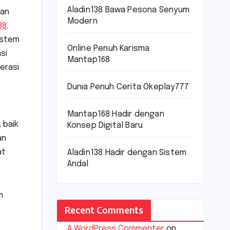
Aladin138 Bawa Pesona Senyum
ran
Modern
38
.
istem
Online Penuh Karisma
si
Mantap168
erasi
Dunia Penuh Cerita Okeplay777
Mantap168 Hadir dengan
 baik
Konsep Digital Baru
an
at
Aladin138 Hadir dengan Sistem
Andal
m
Recent Comments
,
A WordPress Commenter
on