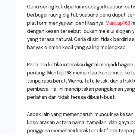
Ceria sering kali dipahami sebagai keadaan bat
berbagai ruang digital, suasana ceria dapat ter
platform menyajikan identitasnya.
Mantap168
ha
dengan kesan tersebut, bukan melalui slogan y
yang terasa natural. Ceria di sini tidak berdiri
banyak elemen kecil yang saling melengkapi.
Pada era ketika interaksi digital menjadi bagian
penting. Mantap168 memanfaatkan prinsip kete
tanpa rasa berat. Warna, tata letak, dan stru
pembaca. Hal ini menciptakan pengalaman yang
perlahan dan tidak terasa dibuat-buat.
Aspek lain yang memengaruhi munculnya kesan c
keselarasan antara nama, tampilan, dan gaya 
pengguna memahami karakter platform tanpa per