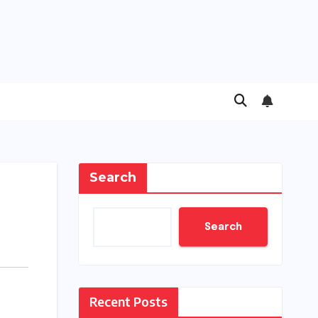
Search
Search
Recent Posts