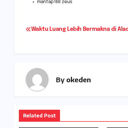
mantap168 zeus
Post
Waktu Luang Lebih Bermakna di Ala
navigation
By
okeden
Related Post