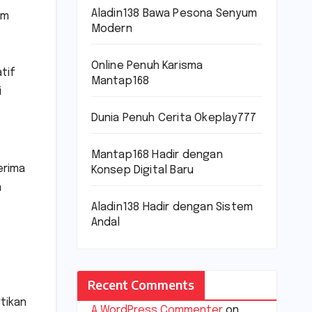
Aladin138 Bawa Pesona Senyum
am
Modern
Online Penuh Karisma
tif
Mantap168
i
Dunia Penuh Cerita Okeplay777
Mantap168 Hadir dengan
erima
Konsep Digital Baru
a
Aladin138 Hadir dengan Sistem
Andal
Recent Comments
tikan
A WordPress Commenter
on