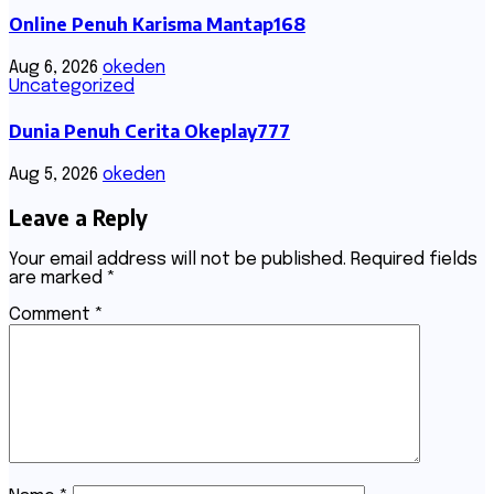
Online Penuh Karisma Mantap168
Aug 6, 2026
okeden
Uncategorized
Dunia Penuh Cerita Okeplay777
Aug 5, 2026
okeden
Leave a Reply
Your email address will not be published.
Required fields
are marked
*
Comment
*