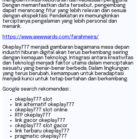
mengidentifikasi kebutuhan dan kebiasaan pengguna.
Dengan memanfaatkan data tersebut, pengembang
dapat merancang fitur yang lebih relevan dan sesuai
dengan ekspektasi. Pendekatan ini memungkinkan
terciptanya pengalaman yang lebih personal dan
menarik.
https://www.awwwards.com/farahmeira/
Okeplay777 menjadi gambaran bagaimana masa depan
industri hiburan digital akan terus berkembang seiring
dengan kemajuan teknologi. Integrasi antara kreativitas
dan teknologi menjadi faktor utama dalam menciptakan
sesuatu yang benar-benar berbeda. Dalam lingkungan
yang terus berubah, kemampuan untuk beradaptasi
menjadi kunci untuk tetap bertahan dan berkembang.
Google search rekomendasi :
okeplay777 slot
link alternatif okeplay777
okeplay777 slot online
RTP okeplay777
link gacor okeplay777
okeplay777 slot gacor
link terbaru okeplay777
pragmatic okeplay777