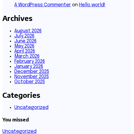
A WordPress Commenter
on
Hello world!
Archives
August 2026
July 2026
June 2026
May 2026
April 2026
March 2026
February 2026
January 2026
December 2025
November 2025
October 2025
Categories
Uncategorized
You missed
Uncategorized