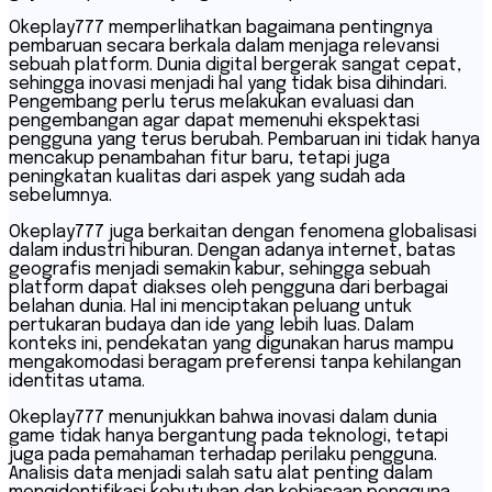
Okeplay777 memperlihatkan bagaimana pentingnya
pembaruan secara berkala dalam menjaga relevansi
sebuah platform. Dunia digital bergerak sangat cepat,
sehingga inovasi menjadi hal yang tidak bisa dihindari.
Pengembang perlu terus melakukan evaluasi dan
pengembangan agar dapat memenuhi ekspektasi
pengguna yang terus berubah. Pembaruan ini tidak hanya
mencakup penambahan fitur baru, tetapi juga
peningkatan kualitas dari aspek yang sudah ada
sebelumnya.
Okeplay777 juga berkaitan dengan fenomena globalisasi
dalam industri hiburan. Dengan adanya internet, batas
geografis menjadi semakin kabur, sehingga sebuah
platform dapat diakses oleh pengguna dari berbagai
belahan dunia. Hal ini menciptakan peluang untuk
pertukaran budaya dan ide yang lebih luas. Dalam
konteks ini, pendekatan yang digunakan harus mampu
mengakomodasi beragam preferensi tanpa kehilangan
identitas utama.
Okeplay777 menunjukkan bahwa inovasi dalam dunia
game tidak hanya bergantung pada teknologi, tetapi
juga pada pemahaman terhadap perilaku pengguna.
Analisis data menjadi salah satu alat penting dalam