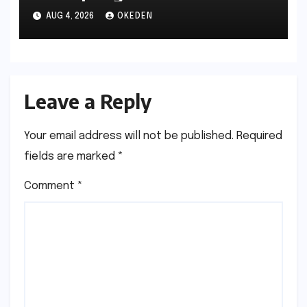
AUG 4, 2026
OKEDEN
Leave a Reply
Your email address will not be published.
Required
fields are marked
*
Comment
*