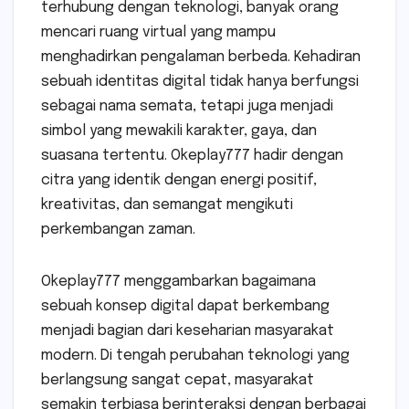
terhubung dengan teknologi, banyak orang
mencari ruang virtual yang mampu
menghadirkan pengalaman berbeda. Kehadiran
sebuah identitas digital tidak hanya berfungsi
sebagai nama semata, tetapi juga menjadi
simbol yang mewakili karakter, gaya, dan
suasana tertentu. Okeplay777 hadir dengan
citra yang identik dengan energi positif,
kreativitas, dan semangat mengikuti
perkembangan zaman.
Okeplay777 menggambarkan bagaimana
sebuah konsep digital dapat berkembang
menjadi bagian dari keseharian masyarakat
modern. Di tengah perubahan teknologi yang
berlangsung sangat cepat, masyarakat
semakin terbiasa berinteraksi dengan berbagai