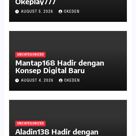
Okeplay777
AUGUST 5, 2026
OKEDEN
UNCATEGORIZED
Mantap168 Hadir dengan
Konsep Digital Baru
AUGUST 4, 2026
OKEDEN
UNCATEGORIZED
Aladin138 Hadir dengan