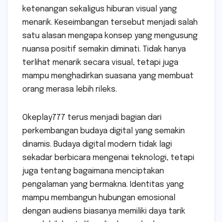
ketenangan sekaligus hiburan visual yang
menarik. Keseimbangan tersebut menjadi salah
satu alasan mengapa konsep yang mengusung
nuansa positif semakin diminati. Tidak hanya
terlihat menarik secara visual, tetapi juga
mampu menghadirkan suasana yang membuat
orang merasa lebih rileks.
Okeplay777 terus menjadi bagian dari
perkembangan budaya digital yang semakin
dinamis. Budaya digital modern tidak lagi
sekadar berbicara mengenai teknologi, tetapi
juga tentang bagaimana menciptakan
pengalaman yang bermakna. Identitas yang
mampu membangun hubungan emosional
dengan audiens biasanya memiliki daya tarik