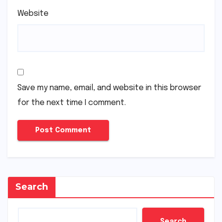
Website
Save my name, email, and website in this browser
for the next time I comment.
Search
Search