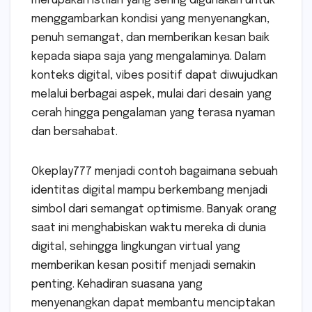
merupakan istilah yang sering digunakan untuk
menggambarkan kondisi yang menyenangkan,
penuh semangat, dan memberikan kesan baik
kepada siapa saja yang mengalaminya. Dalam
konteks digital, vibes positif dapat diwujudkan
melalui berbagai aspek, mulai dari desain yang
cerah hingga pengalaman yang terasa nyaman
dan bersahabat.
Okeplay777 menjadi contoh bagaimana sebuah
identitas digital mampu berkembang menjadi
simbol dari semangat optimisme. Banyak orang
saat ini menghabiskan waktu mereka di dunia
digital, sehingga lingkungan virtual yang
memberikan kesan positif menjadi semakin
penting. Kehadiran suasana yang
menyenangkan dapat membantu menciptakan