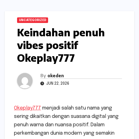
UNCATEGORIZED
Keindahan penuh
vibes positif
Okeplay777
By
okeden
JUN 22, 2026
Okeplay777
menjadi salah satu nama yang
sering dikaitkan dengan suasana digital yang
penuh warna dan nuansa positif. Dalam
perkembangan dunia modern yang semakin