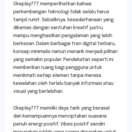
Okeplay777 memperlihatkan bahwa
perkembangan teknologi tidak selalu harus
tampil rumit. Sebaliknya, kesederhanaan yang
dikemas dengan sentuhan kreatif justru
mampu menghasilkan pengalaman yang lebih
berkesan. Dalam berbagai tren digital terbaru,
konsep minimalis namun menarik menjadi pilihan
yang semakin populer. Pendekatan seperti ini
memberikan ruang bagi pengguna untuk
menikmati setiap elemen tanpa merasa
kewalahan oleh terlalu banyak informasi atau
visual yang berlebihan.
Okeplay777 memiliki daya tarik yang berasal
dari kemampuannya menciptakan suasana
penuh energi positif. Vibes positif sendiri