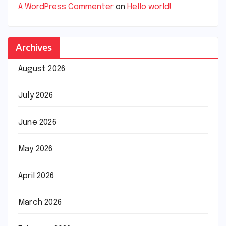
A WordPress Commenter
on
Hello world!
Archives
August 2026
July 2026
June 2026
May 2026
April 2026
March 2026