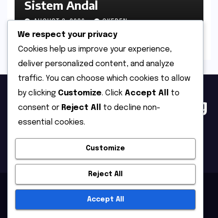
Sistem Andal
AUGUST 3, 2026
OKEDEN
We respect your privacy
Cookies help us improve your experience,
deliver personalized content, and analyze
traffic. You can choose which cookies to allow
by clicking
Customize
. Click
Accept All
to
Situs Game Online Paling
consent or
Reject All
to decline non-
Hype, Saldo Bisa
essential cookies.
Langsung Dicairkan
Customize
Reject All
Proudly powered by WordPress
|
Theme:
Newsbes
by
Accept All
Themeansar
.