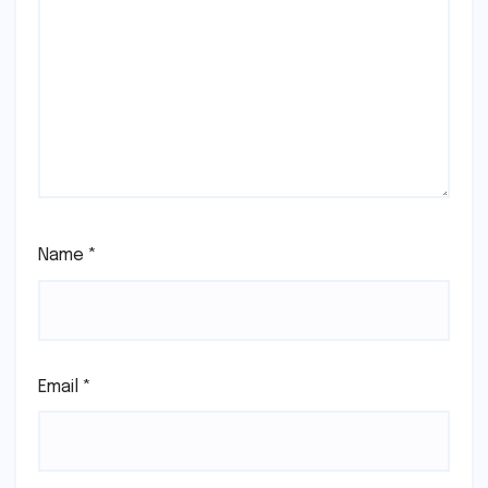
Name
*
Email
*