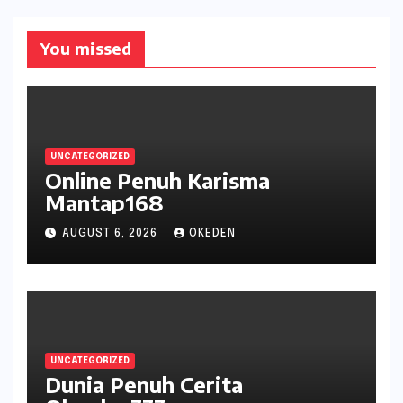
You missed
UNCATEGORIZED
Online Penuh Karisma
Mantap168
AUGUST 6, 2026
OKEDEN
UNCATEGORIZED
Dunia Penuh Cerita