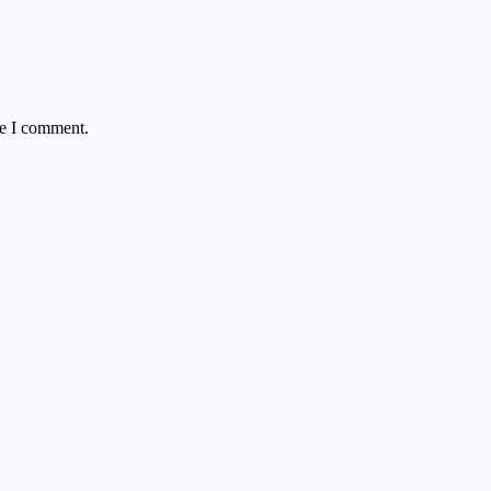
me I comment.