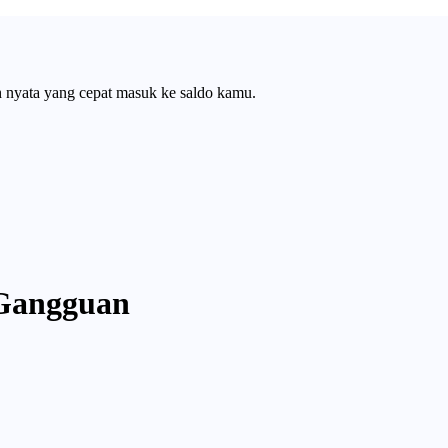
 nyata yang cepat masuk ke saldo kamu.
 Gangguan