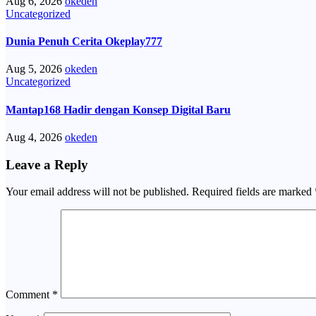
Aug 6, 2026
okeden
Uncategorized
Dunia Penuh Cerita Okeplay777
Aug 5, 2026
okeden
Uncategorized
Mantap168 Hadir dengan Konsep Digital Baru
Aug 4, 2026
okeden
Leave a Reply
Your email address will not be published.
Required fields are marked
Comment
*