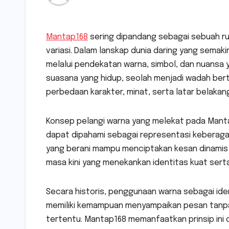
Mantap168
sering dipandang sebagai sebuah rua
variasi. Dalam lanskap dunia daring yang semaki
melalui pendekatan warna, simbol, dan nuansa
suasana yang hidup, seolah menjadi wadah be
perbedaan karakter, minat, serta latar belaka
Konsep pelangi warna yang melekat pada Mant
dapat dipahami sebagai representasi keberagam
yang berani mampu menciptakan kesan dinamis d
masa kini yang menekankan identitas kuat serta
Secara historis, penggunaan warna sebagai ide
memiliki kemampuan menyampaikan pesan tanp
tertentu. Mantap168 memanfaatkan prinsip ini