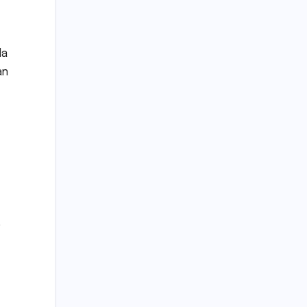
da
an
,