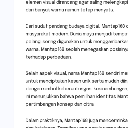
elemen visual dirancang agar saling melengkap
dari banyak warna namun tetap menyatu.
Dari sudut pandang budaya digital, Mantap168 
masyarakat modern. Dunia maya menjadi tempat 
pelangi sering digunakan untuk menggambarka
warna, Mantap168 seolah menegaskan posisinya 
terhadap perbedaan.
Selain aspek visual, nama Mantap168 sendiri memi
untuk menciptakan kesan unik serta mudah diin
dengan simbol keberuntungan, kesinambungan, 
ini menunjukkan bahwa pemilihan identitas Mant
pertimbangan konsep dan citra.
Dalam praktiknya, Mantap168 juga mencermink