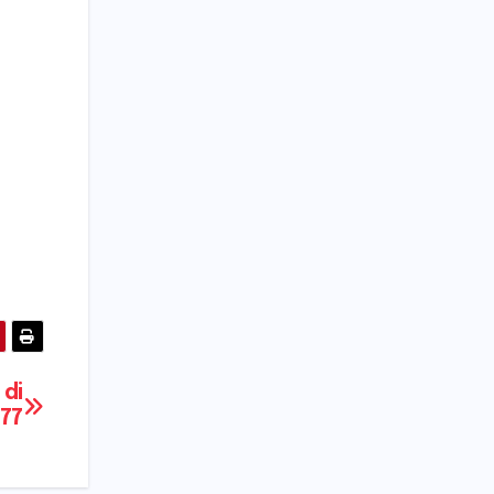
 di
77