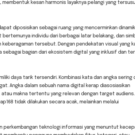
i, membentuk kesan harmonis layaknya pelangi yang tersus
dapat diposisikan sebagai ruang yang mencerminkan dinami
bertemunya individu dari berbagai latar belakang, dan sim
n keberagaman tersebut. Dengan pendekatan visual yang k
sebagai bagian dari ekosistem digital yang inklusif dan te
liki daya tarik tersendiri. Kombinasi kata dan angka sering d
gat. Angka dalam sebuah nama digital kerap diasosiasikan
atau makna tertentu yang relevan dengan target audiens.
ap168 tidak dilakukan secara acak, melainkan melalui
an perkembangan teknologi informasi yang menuntut kece