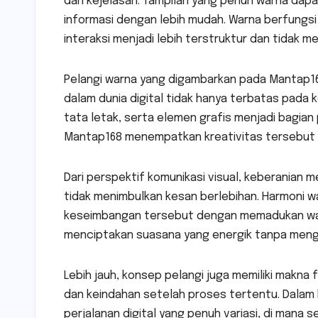
dan kejelasan. Tampilan yang penuh warna dap
informasi dengan lebih mudah. Warna berfungs
interaksi menjadi lebih terstruktur dan tidak 
Pelangi warna yang digambarkan pada Mantap168 
dalam dunia digital tidak hanya terbatas pada k
tata letak, serta elemen grafis menjadi bagi
Mantap168 menempatkan kreativitas tersebut s
Dari perspektif komunikasi visual, keberani
tidak menimbulkan kesan berlebihan. Harmoni
keseimbangan tersebut dengan memadukan warn
menciptakan suasana yang energik tanpa meng
Lebih jauh, konsep pelangi juga memiliki makna f
dan keindahan setelah proses tertentu. Dalam 
perjalanan digital yang penuh variasi, di mana