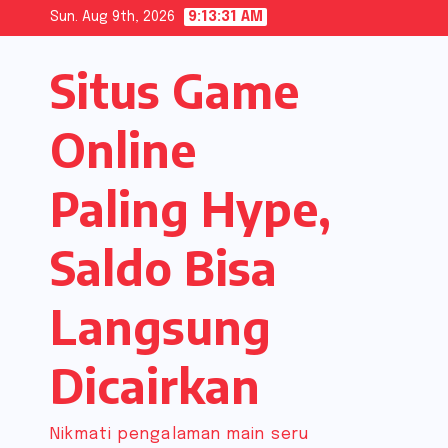
Skip
Sun. Aug 9th, 2026
9:13:31 AM
to
Situs Game
content
Online
Paling Hype,
Saldo Bisa
Langsung
Dicairkan
Nikmati pengalaman main seru