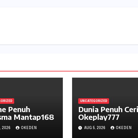
ORIZED
UNCATEGORIZED
ne Penuh
Dunia Penuh Cer
sma Mantap168
Okeplay777
, 2026
OKEDEN
AUG 5, 2026
OKEDEN