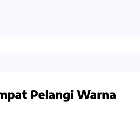
mpat Pelangi Warna