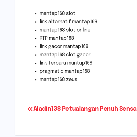
mantap168 slot
link alternatif mantap168
mantap168 slot online
RTP mantap168
link gacor mantap168
mantap168 slot gacor
link terbaru mantap168
pragmatic mantap168
mantap168 zeus
Post
Aladin138 Petualangan Penuh Sensa
navigation