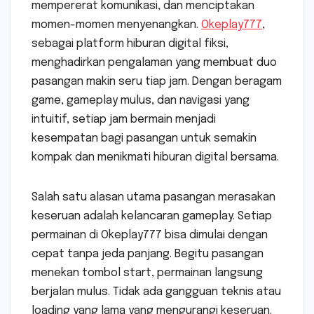
mempererat komunikasi, dan menciptakan
momen-momen menyenangkan.
Okeplay777
,
sebagai platform hiburan digital fiksi,
menghadirkan pengalaman yang membuat duo
pasangan makin seru tiap jam. Dengan beragam
game, gameplay mulus, dan navigasi yang
intuitif, setiap jam bermain menjadi
kesempatan bagi pasangan untuk semakin
kompak dan menikmati hiburan digital bersama.
Salah satu alasan utama pasangan merasakan
keseruan adalah kelancaran gameplay. Setiap
permainan di Okeplay777 bisa dimulai dengan
cepat tanpa jeda panjang. Begitu pasangan
menekan tombol start, permainan langsung
berjalan mulus. Tidak ada gangguan teknis atau
loading yang lama yang mengurangi keseruan.