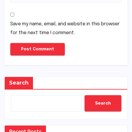
Save my name, email, and website in this browser
for the next time I comment.
Search
Search
Recent Posts