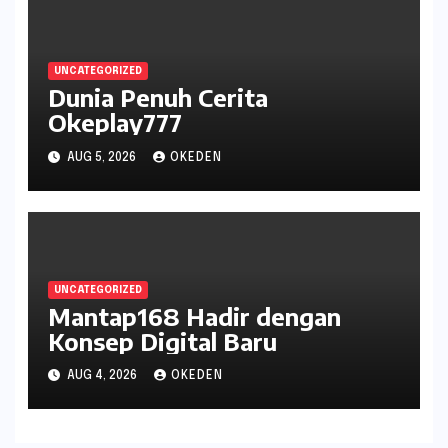
UNCATEGORIZED
Dunia Penuh Cerita
Okeplay777
AUG 5, 2026
OKEDEN
UNCATEGORIZED
Mantap168 Hadir dengan
Konsep Digital Baru
AUG 4, 2026
OKEDEN