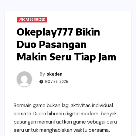
UNCATEGORIZED
Okeplay777 Bikin
Duo Pasangan
Makin Seru Tiap Jam
By
okeden
NOV 26, 2025
Bermain game bukan lagi aktivitas individual
semata. Di era hiburan digital modern, banyak
pasangan memanfaatkan game sebagai cara
seru untuk menghabiskan waktu bersama,