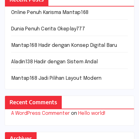
Online Penuh Karisma Mantap168
Dunia Penuh Cerita Okeplay777
Mantap168 Hadir dengan Konsep Digital Baru
Aladin138 Hadir dengan Sistem Andal
Mantap168 Jadi Pilihan Layout Modern
Recent Comments
A WordPress Commenter
on
Hello world!
Archives