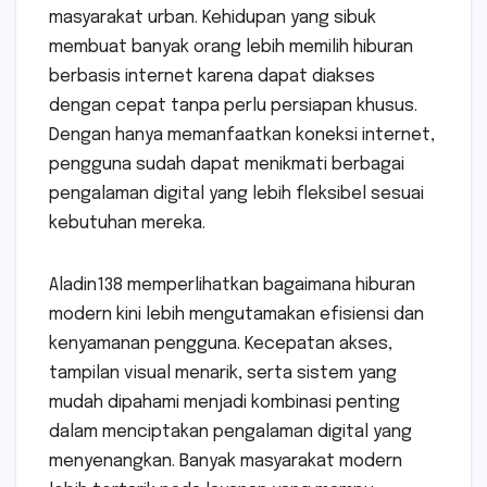
masyarakat urban. Kehidupan yang sibuk
membuat banyak orang lebih memilih hiburan
berbasis internet karena dapat diakses
dengan cepat tanpa perlu persiapan khusus.
Dengan hanya memanfaatkan koneksi internet,
pengguna sudah dapat menikmati berbagai
pengalaman digital yang lebih fleksibel sesuai
kebutuhan mereka.
Aladin138 memperlihatkan bagaimana hiburan
modern kini lebih mengutamakan efisiensi dan
kenyamanan pengguna. Kecepatan akses,
tampilan visual menarik, serta sistem yang
mudah dipahami menjadi kombinasi penting
dalam menciptakan pengalaman digital yang
menyenangkan. Banyak masyarakat modern