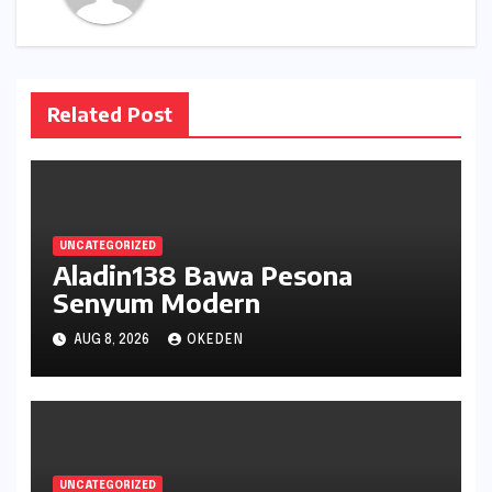
Related Post
UNCATEGORIZED
Aladin138 Bawa Pesona
Senyum Modern
AUG 8, 2026
OKEDEN
UNCATEGORIZED