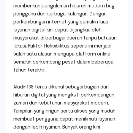
memberikan pengalaman hiburan modern bagi
pengguna dari berbagai kalangan. Dengan
perkembangan internet yang semakin luas,
layanan digital kini dapat dijangkau oleh
masyarakat di berbagai daerah tanpa batasan
lokasi. Faktor fleksibilitas seperti ini menjadi
salah satu alasan mengapa platform online
semakin berkembang pesat dalam beberapa
tahun terakhir.
Aladin138 terus dikenal sebagai bagian dari
hiburan digital yang mengikuti perkembangan
zaman dan kebutuhan masyarakat modern.
Tampilan yang ringan serta akses yang mudah
membuat pengguna dapat menikmati layanan
dengan lebih nyaman. Banyak orang kini