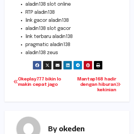
aladin138 slot online
RTP aladin138
link gacor aladin138
aladin138 slot gacor
link terbaru aladin138
pragmatic aladin138
aladin138 zeus
Post
Okeplay777 bikin lo
Mantap168 hadir
makin cepat jago
dengan hiburan
kekinian
navigation
By
okeden