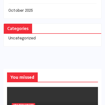
October 2025
Categories
Uncategorized
You missed