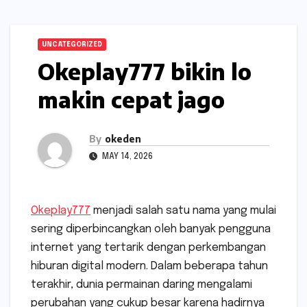
UNCATEGORIZED
Okeplay777 bikin lo
makin cepat jago
By
okeden
MAY 14, 2026
Okeplay777
menjadi salah satu nama yang mulai
sering diperbincangkan oleh banyak pengguna
internet yang tertarik dengan perkembangan
hiburan digital modern. Dalam beberapa tahun
terakhir, dunia permainan daring mengalami
perubahan yang cukup besar karena hadirnya