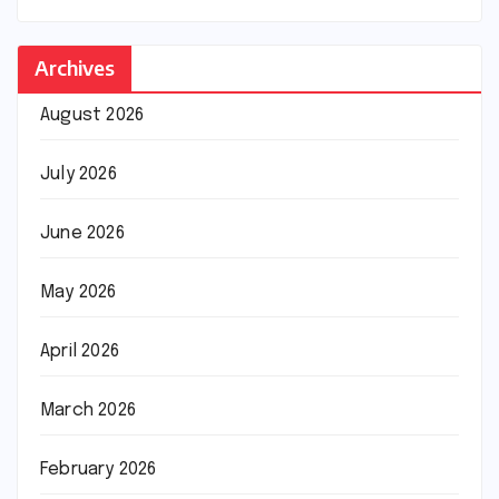
Archives
August 2026
July 2026
June 2026
May 2026
April 2026
March 2026
February 2026