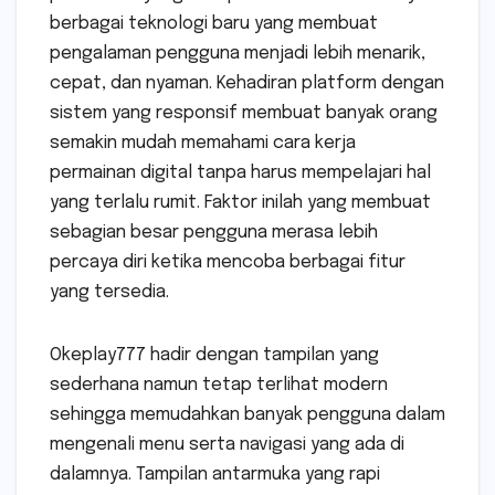
berbagai teknologi baru yang membuat
pengalaman pengguna menjadi lebih menarik,
cepat, dan nyaman. Kehadiran platform dengan
sistem yang responsif membuat banyak orang
semakin mudah memahami cara kerja
permainan digital tanpa harus mempelajari hal
yang terlalu rumit. Faktor inilah yang membuat
sebagian besar pengguna merasa lebih
percaya diri ketika mencoba berbagai fitur
yang tersedia.
Okeplay777 hadir dengan tampilan yang
sederhana namun tetap terlihat modern
sehingga memudahkan banyak pengguna dalam
mengenali menu serta navigasi yang ada di
dalamnya. Tampilan antarmuka yang rapi