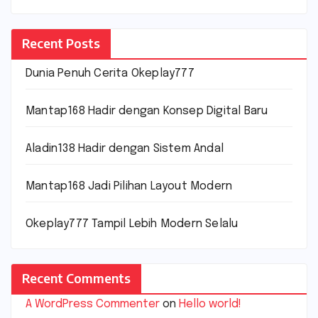
Recent Posts
Dunia Penuh Cerita Okeplay777
Mantap168 Hadir dengan Konsep Digital Baru
Aladin138 Hadir dengan Sistem Andal
Mantap168 Jadi Pilihan Layout Modern
Okeplay777 Tampil Lebih Modern Selalu
Recent Comments
A WordPress Commenter
on
Hello world!