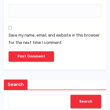
Save my name, email, and website in this browser
for the next time I comment.
Search
Search