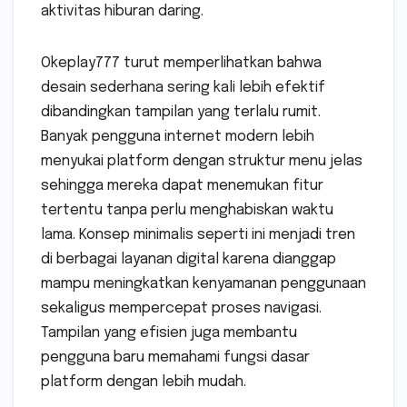
aktivitas hiburan daring.
Okeplay777 turut memperlihatkan bahwa
desain sederhana sering kali lebih efektif
dibandingkan tampilan yang terlalu rumit.
Banyak pengguna internet modern lebih
menyukai platform dengan struktur menu jelas
sehingga mereka dapat menemukan fitur
tertentu tanpa perlu menghabiskan waktu
lama. Konsep minimalis seperti ini menjadi tren
di berbagai layanan digital karena dianggap
mampu meningkatkan kenyamanan penggunaan
sekaligus mempercepat proses navigasi.
Tampilan yang efisien juga membantu
pengguna baru memahami fungsi dasar
platform dengan lebih mudah.