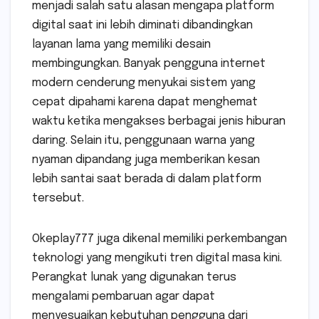
menjadi salah satu alasan mengapa platform
digital saat ini lebih diminati dibandingkan
layanan lama yang memiliki desain
membingungkan. Banyak pengguna internet
modern cenderung menyukai sistem yang
cepat dipahami karena dapat menghemat
waktu ketika mengakses berbagai jenis hiburan
daring. Selain itu, penggunaan warna yang
nyaman dipandang juga memberikan kesan
lebih santai saat berada di dalam platform
tersebut.
Okeplay777 juga dikenal memiliki perkembangan
teknologi yang mengikuti tren digital masa kini.
Perangkat lunak yang digunakan terus
mengalami pembaruan agar dapat
menyesuaikan kebutuhan pengguna dari