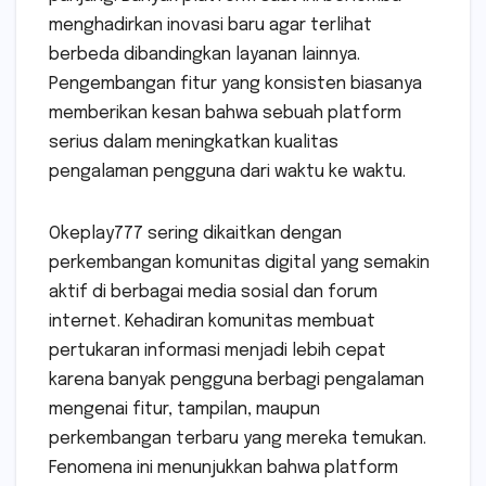
menghadirkan inovasi baru agar terlihat
berbeda dibandingkan layanan lainnya.
Pengembangan fitur yang konsisten biasanya
memberikan kesan bahwa sebuah platform
serius dalam meningkatkan kualitas
pengalaman pengguna dari waktu ke waktu.
Okeplay777 sering dikaitkan dengan
perkembangan komunitas digital yang semakin
aktif di berbagai media sosial dan forum
internet. Kehadiran komunitas membuat
pertukaran informasi menjadi lebih cepat
karena banyak pengguna berbagi pengalaman
mengenai fitur, tampilan, maupun
perkembangan terbaru yang mereka temukan.
Fenomena ini menunjukkan bahwa platform