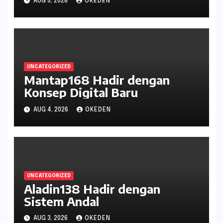
AUG 5, 2026
OKEDEN
UNCATEGORIZED
Mantap168 Hadir dengan
Konsep Digital Baru
AUG 4, 2026
OKEDEN
UNCATEGORIZED
Aladin138 Hadir dengan
Sistem Andal
AUG 3, 2026
OKEDEN