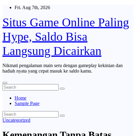
Skip
Fri. Aug 7th, 2026
to
content
Situs Game Online Paling
Hype, Saldo Bisa
Langsung Dicairkan
Nikmati pengalaman main seru dengan gameplay kekinian dan
hadiah nyata yang cepat masuk ke saldo kamu.
Home
Sample Page
Uncategorized
Kemenangan Tanpa Batas