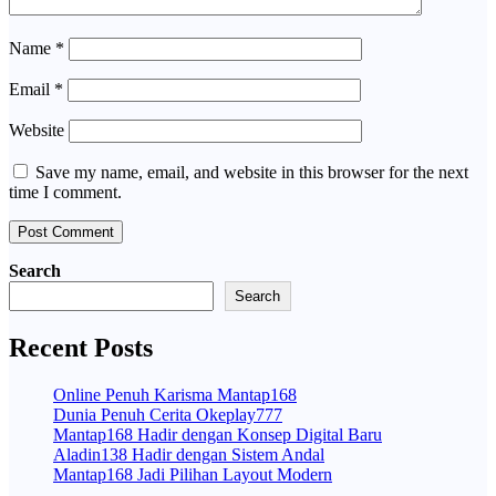
Name
*
Email
*
Website
Save my name, email, and website in this browser for the next
time I comment.
Search
Search
Recent Posts
Online Penuh Karisma Mantap168
Dunia Penuh Cerita Okeplay777
Mantap168 Hadir dengan Konsep Digital Baru
Aladin138 Hadir dengan Sistem Andal
Mantap168 Jadi Pilihan Layout Modern