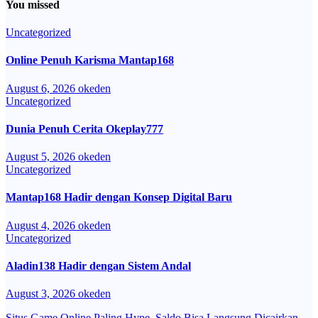
You missed
Uncategorized
Online Penuh Karisma Mantap168
August 6, 2026
okeden
Uncategorized
Dunia Penuh Cerita Okeplay777
August 5, 2026
okeden
Uncategorized
Mantap168 Hadir dengan Konsep Digital Baru
August 4, 2026
okeden
Uncategorized
Aladin138 Hadir dengan Sistem Andal
August 3, 2026
okeden
Situs Game Online Paling Hype, Saldo Bisa Langsung Dicairkan