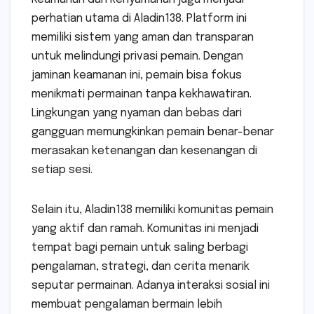
perhatian utama di Aladin138. Platform ini
memiliki sistem yang aman dan transparan
untuk melindungi privasi pemain. Dengan
jaminan keamanan ini, pemain bisa fokus
menikmati permainan tanpa kekhawatiran.
Lingkungan yang nyaman dan bebas dari
gangguan memungkinkan pemain benar-benar
merasakan ketenangan dan kesenangan di
setiap sesi.
Selain itu, Aladin138 memiliki komunitas pemain
yang aktif dan ramah. Komunitas ini menjadi
tempat bagi pemain untuk saling berbagi
pengalaman, strategi, dan cerita menarik
seputar permainan. Adanya interaksi sosial ini
membuat pengalaman bermain lebih