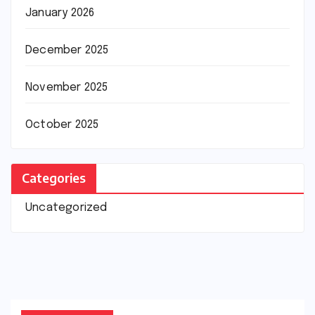
January 2026
December 2025
November 2025
October 2025
Categories
Uncategorized