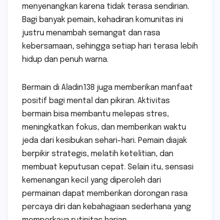
menyenangkan karena tidak terasa sendirian.
Bagi banyak pemain, kehadiran komunitas ini
justru menambah semangat dan rasa
kebersamaan, sehingga setiap hari terasa lebih
hidup dan penuh warna.
Bermain di Aladin138 juga memberikan manfaat
positif bagi mental dan pikiran. Aktivitas
bermain bisa membantu melepas stres,
meningkatkan fokus, dan memberikan waktu
jeda dari kesibukan sehari-hari. Pemain diajak
berpikir strategis, melatih ketelitian, dan
membuat keputusan cepat. Selain itu, sensasi
kemenangan kecil yang diperoleh dari
permainan dapat memberikan dorongan rasa
percaya diri dan kebahagiaan sederhana yang