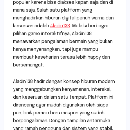
populer karena bisa diakses kapan saja dan di
mana saja. Salah satu platform yang
menghadirkan hiburan digital penuh warna dan
keseruan adalah
Aladin138
. Melalui berbagai
pilihan game interaktifnya, Aladin138
menawarkan pengalaman bermain yang bukan
hanya menyenangkan, tapi juga mampu
membuat keseharian terasa lebih happy dan
bersemangat.
Aladin138 hadir dengan konsep hiburan modern
yang menggabungkan kenyamanan, interaksi,
dan keseruan dalam satu tempat. Platform ini
dirancang agar mudah digunakan oleh siapa
pun, baik pemain baru maupun yang sudah
berpengalaman. Dengan tampilan antarmuka
yang ramah pengguna dan sistem yang stabil,