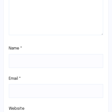
Name
*
Email
*
Website